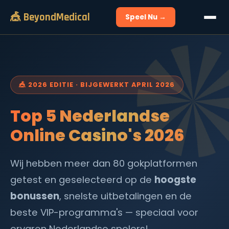
🎪 BeyondMedical
Speel Nu →
🎪 2026 EDITIE · BIJGEWERKT APRIL 2026
Top 5 Nederlandse
Online Casino's 2026
Wij hebben meer dan 80 gokplatformen
getest en geselecteerd op de
hoogste
bonussen
, snelste uitbetalingen en de
beste VIP-programma's — speciaal voor
ervaren Nederlandse spelers!