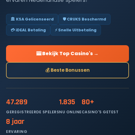
🏛️ KSA Gelicenseerd
🛡️ CRUKS Beschermd
💳 iDEAL Betaling
⚡ Snelle Uitbetaling
🎰 Bekijk Top Casino's →
💰 Beste Bonussen
47.289
1.835
80+
GEREGISTREERDE SPELERS
NU ONLINE
CASINO'S GETEST
8 jaar
ERVARING