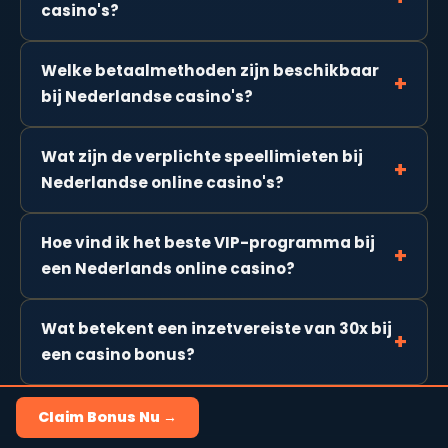
casino's?
Welke betaalmethoden zijn beschikbaar
bij Nederlandse casino's?
Wat zijn de verplichte speellimieten bij
Nederlandse online casino's?
Hoe vind ik het beste VIP-programma bij
een Nederlands online casino?
Wat betekent een inzetvereiste van 30x bij
een casino bonus?
Claim Bonus Nu →