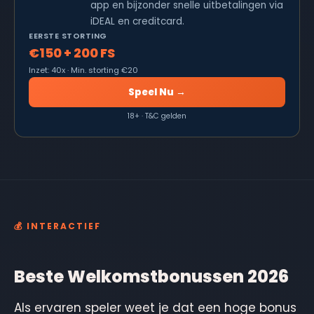
app en bijzonder snelle uitbetalingen via
iDEAL en creditcard.
EERSTE STORTING
€150 + 200 FS
Inzet: 40x · Min. storting €20
Speel Nu →
18+ · T&C gelden
💰 INTERACTIEF
Beste Welkomstbonussen 2026
Als ervaren speler weet je dat een hoge bonus