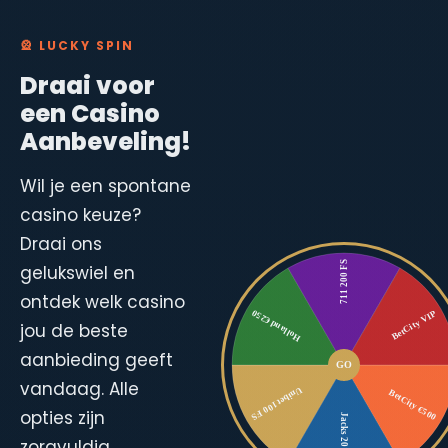
🎡 LUCKY SPIN
Draai voor
een Casino
Aanbeveling!
Wil je een spontane
casino keuze?
Draai ons
gelukswiel en
ontdek welk casino
jou de beste
aanbieding geeft
vandaag. Alle
opties zijn
zorgvuldig