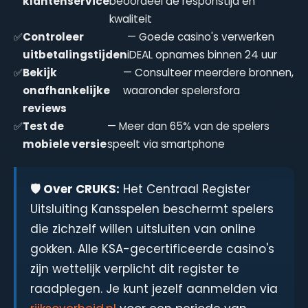
klantenservice
beoordeel de responstijd en
kwaliteit
Controleer
— Goede casino's verwerken
uitbetalingstijden
iDEAL opnames binnen 24 uur
Bekijk
— Consulteer meerdere bronnen,
onafhankelijke
waaronder spelersfora
reviews
Test de
— Meer dan 65% van de spelers
mobiele versie
speelt via smartphone
🛡️ Over CRUKS:
Het Centraal Register
Uitsluiting Kansspelen beschermt spelers
die zichzelf willen uitsluiten van online
gokken. Alle KSA-gecertificeerde casino's
zijn wettelijk verplicht dit register te
raadplegen. Je kunt jezelf aanmelden via