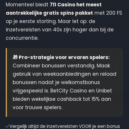
Momenteel biedt
711 Casino het meest
aantrekkelijke gratis spins pakket
met 200 FS
op je eerste storting. Maar let op: de
inzetvereisten van 40x zijn hoger dan bij de
concurrentie.
🎁 Pro-strategie voor ervaren spelers:
Combineer bonussen verstandig. Maak
gebruik van weekaanbiedingen en reload
bonussen nadat je welkomstbonus
vrijgespeeld is. BetCity Casino en Unibet
bieden wekelijkse cashback tot 15% aan
voor trouwe spelers.
Vergelijk altijd de inzetvereisten VOOR je een bonus