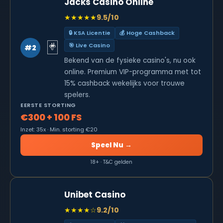
Jacks Casino Online
9.5/10
★★★★★
🔒 KSA Licentie
💰 Hoge Cashback
🃏
🎯 Live Casino
#2
Bekend van de fysieke casino's, nu ook
online. Premium VIP-programma met tot
15% cashback wekelijks voor trouwe
spelers.
EERSTE STORTING
€300 + 100 FS
Inzet: 35x · Min. storting €20
Speel Nu →
18+ · T&C gelden
Unibet Casino
9.2/10
★★★★☆