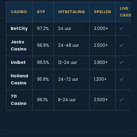
LIVE
CASINO
RTP
UITBETALING
SPELLEN
CASINO
BetCity
97.2%
24 uur
3.000+
✅
Jacks
96.8%
24-48 uur
2.500+
✅
Casino
Unibet
96.5%
12-24 uur
2.800+
✅
Holland
95.8%
24-72 uur
1.200+
✅
Casino
711
96.1%
8-24 uur
2.500+
✅
Casino