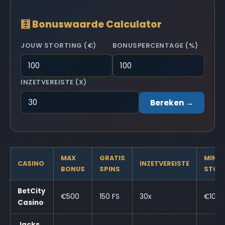
🧮 Bonuswaarde Calculator
JOUW STORTING (€)
BONUSPERCENTAGE (%)
INZETVEREISTE (X)
Bereken →
MAX
GRATIS
MIN
CASINO
INZETVEREISTE
BONUS
SPINS
STOR
BetCity
€500
150 FS
30x
€10
Casino
Jacks