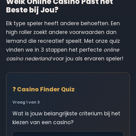
Welk Online Casino Past het
Beste bij Jou?
Elk type speler heeft andere behoeften. Een
high roller zoekt andere voorwaarden dan
iemand die recreatief speelt. Met onze quiz
vinden we in 3 stappen het perfecte
online
casino nederland
voor jou als ervaren speler!
❓ Casino Finder Quiz
Vraag 1 van 3
Wat is jouw belangrijkste criterium bij het
kiezen van een casino?