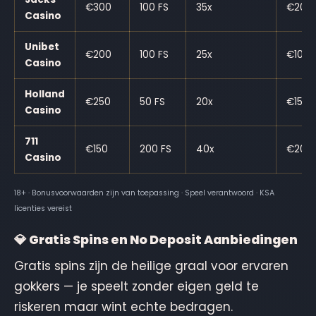
€300
100 FS
35x
€20
Casino
Unibet
€200
100 FS
25x
€10
Casino
Holland
€250
50 FS
20x
€15
Casino
711
€150
200 FS
40x
€20
Casino
18+ · Bonusvoorwaarden zijn van toepassing · Speel verantwoord · KSA
licenties vereist
💎 Gratis Spins en No Deposit Aanbiedingen
Gratis spins zijn de heilige graal voor ervaren
gokkers — je speelt zonder eigen geld te
riskeren maar wint echte bedragen.