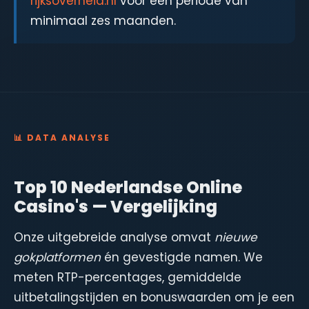
rijksoverheid.nl
voor een periode van
minimaal zes maanden.
📊 DATA ANALYSE
Top 10 Nederlandse Online
Casino's — Vergelijking
Onze uitgebreide analyse omvat
nieuwe
gokplatformen
én gevestigde namen. We
meten RTP-percentages, gemiddelde
uitbetalingstijden en bonuswaarden om je een