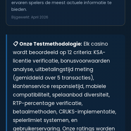
ervaren spelers de meest actuele informatie te
bieden.
Bijgewerkt: April 2026
📋 Onze Testmethodologie:
Elk casino
wordt beoordeeld op 12 criteria: KSA-
licentie verificatie, bonusvoorwaarden
analyse, uitbetalingstijd meting
(gemiddeld over 5 transacties),
klantenservice responsietijd, mobiele
compatibiliteit, spelaanbod diversiteit,
RTP-percentage verificatie,
betaalmethoden, CRUKS-implementatie,
spelerlimiet systemen, en
gebruikerservaring. Onze ratings worden